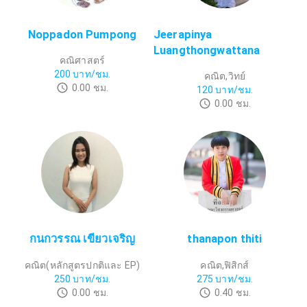
Noppadon Pumpong
Jeerapinya
Luangthongwattana
คณิศาสตร์
200
บาท/ชม.
คณิต,วิทย์
0.00
ชม.
120
บาท/ชม.
0.00
ชม.
กนกวรรณ​ เขียวเจริญ​
thanapon thiti
คณิต(หลักสูตร​ปกติและ EP)
คณิต,ฟิสิกส์
250
บาท/ชม.
275
บาท/ชม.
0.00
ชม.
0.40
ชม.