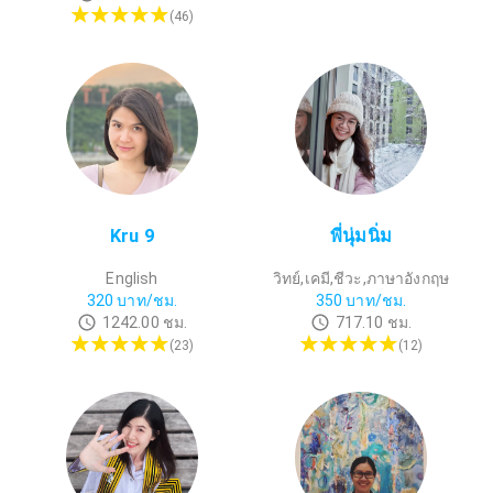
(
46
)
Kru 9
พี่นุ่มนิ่ม
English
วิทย์,เคมี,ชีวะ,ภาษาอังกฤษ
320
บาท/ชม.
350
บาท/ชม.
1242.00
ชม.
717.10
ชม.
(
23
)
(
12
)