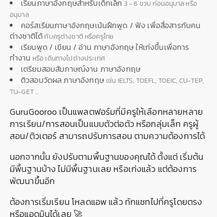
เรียนภาษาอังกฤษสำหรับเด็กเล็ก
3 - 6 ขวบ ก่อนอนุบาล หรือ
อนุบาล
คอร์สเรียนภาษาอังกฤษเน้นฝึกพูด / ฟัง เพื่อสื่อสารกับคน
ต่างชาติได้
กับครูต่างชาติ หรือครูไทย
เรียนพูด / เขียน / อ่าน ภาษาอังกฤษ ให้เก่งขึ้นเพื่อการ
ทำงาน
หรือ เดินทางไปต่างประเทศ
เตรียมสอบสัมภาษณ์งาน ภาษาอังกฤษ
ติวสอบวัดผล ภาษาอังกฤษ
เช่น IELTS, TOEFL, TOEIC, CU-TEP,
TU-GET ...
GuruGooroo เป็นแพลตฟอร์มที่มีครูให้เลือกหลายหลาย
การเรียน/การสอนเป็นแบบตัวต่อตัว หรือกลุ่มเล็ก ครูผู้
สอน/ติวเตอร์ สามารถปรับการสอน ตามความต้องการได้
นอกจากนั้น ยังปรับตามพื้นฐานของคุณได้ ตั้งแต่ เริ่มต้น
มีพื้นฐานบ้าง ไม่มีพื้นฐานเลย หรือเก่งแล้ว แต่ต้องการ
พัฒนาขึ้นอีก
ต้องการเริ่มเรียน โหลดแอพ แล้ว ทักแชทไปที่ครูโดยตรง
หรือแอดมินได้เลย 🚀