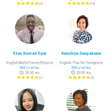
(
3
)
(
19
)
Etoe Konrad Epie
Kanchiya Sanpakaew
English,Math,French,Physics
English,Thai for foreigners
450
บาท/ชม.
350
บาท/ชม.
55.50
ชม.
23.00
ชม.
(
1
)
(
2
)