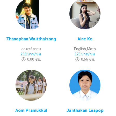
Thanaphan Waitthaisong
Aine Ko
ภาษาอังกฤษ
English,Math
250
บาท/ชม.
375
บาท/ชม.
0.00
ชม.
0.66
ชม.
Aom Pramukkul
Janthakan Leapop