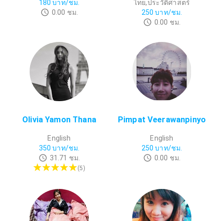
180
บาท/ชม.
ไทย,ประวัติศาสตร์
0.00
ชม.
250
บาท/ชม.
0.00
ชม.
Olivia Yamon Thana
Pimpat Veerawanpinyo
English
English
350
บาท/ชม.
250
บาท/ชม.
31.71
ชม.
0.00
ชม.
(
5
)