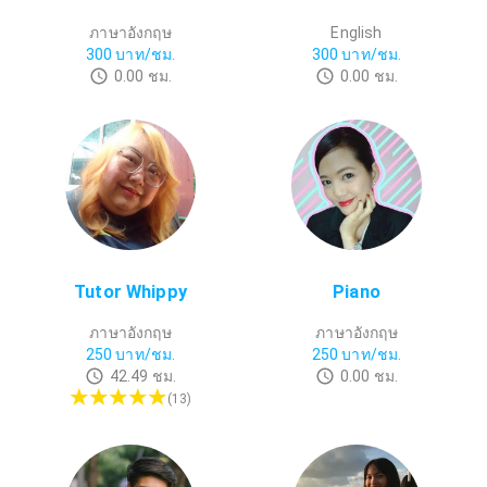
ภาษาอังกฤษ
English
300
บาท/ชม.
300
บาท/ชม.
0.00
ชม.
0.00
ชม.
Tutor Whippy
Piano
ภาษาอังกฤษ
ภาษาอังกฤษ
250
บาท/ชม.
250
บาท/ชม.
42.49
ชม.
0.00
ชม.
(
13
)