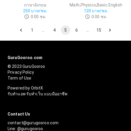
ภาษาอังกฤษ
Math,Physics,Basic English
250
บาท/ชม.
120
บาท/ชม.
0.00
ชม.
0.00
ชม.
1
…
4
5
6
…
15
GuruGooroo.com
© 2023 GuruGooroo
Privacy Policy
Term of Use
Powered by OrbitX
รับทำแอพ รับทำเว็บ แบบมืออาชีพ
Contact Us
contact@gurugooroo.com
Line: @gurugooroo