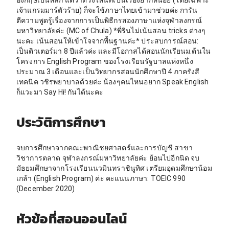
เจ้าแกรมมาร์ตัวร้าย) ก็จะใช้ภาษาไทยเข้ามาช่วยค่ะ การัน
ตีความพูดรู้เรื่องจากการเป็นพิธีกรสองภาษาแห่งจุฬาลงกรณ์
มหาวิทยาลัยค่ะ (MC of Chula) *พี่รินไม่เน้นสอน tricks ต่างๆ
นะคะ เน้นสอนให้เข้าใจจากพื้นฐานค่ะ* ประสบการณ์สอน:
เป็นติวเตอร์มา 8 ปีแล้วค่ะ และมีโอกาสได้สอนนักเรียนม.ต้นใน
โครงการ English Program ของโรงเรียนรัฐบาลแห่งหนึ่ง
ประมาณ 3 เดือนและเป็นวิทยากรสอนนักศึกษาปี 4 ภาครังสี
เทคนิค วชิรพยาบาลด้วยค่ะ น้องๆคนไหนอยาก Speak English
ก็แวะมา Say Hi! กันได้นะคะ
ประวัติการศึกษา
จบการศึกษาจากคณะพาณิชยศาสตร์และการบัญชี สาขา
วิชาการตลาด จุฬาลงกรณ์มหาวิทยาลัยค่ะ ย้อนไปอีกนิด จบ
มัธยมศึกษาจากโรงเรียนนวมินทราชินูทิศ เตรียมอุดมศึกษาน้อม
เกล้า (English Program) ค่ะ คะแนนภาษา: TOEIC 990
(December 2020)
หัวข้อที่สอนออนไลน์