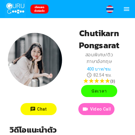
เรียนสด
ตัวต่อตัว
Chutikarn
Pongsarat
สอนพิเศษ/ติว
ภาษาอังกฤษ
400
บาท/ชม.
82.54
ชม.
(
3
)
นัดเวลา
Chat
Video Call
วิดีโอแนะนำตัว