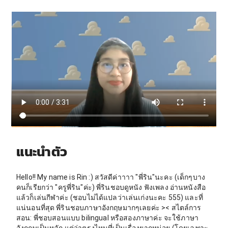
แนะนำตัว
Hello!! My name is Rin :) สวัสดีค่าาาา "พี่ริน"นะคะ (เด็กๆบาง
คนก็เรียกว่า "ครูพี่ริน"ค่ะ) พี่รินชอบดูหนัง ฟังเพลง อ่านหนังสือ
แล้วก็เล่นกีฬาค่ะ (ชอบไม่ได้แปลว่าเล่นเก่งนะคะ 555) และที่
แน่นอนที่สุด พี่รินชอบภาษาอังกฤษมากๆเลยค่ะ >< สไตล์การ
สอน: พี่ชอบสอนแบบ bilingual หรือสองภาษาค่ะ จะใช้ภาษา
อังกฤษเป็นหลัก แต่ว่าตรงไหนที่เป็นเรื่องยากหน่อย (โดยเฉพาะ