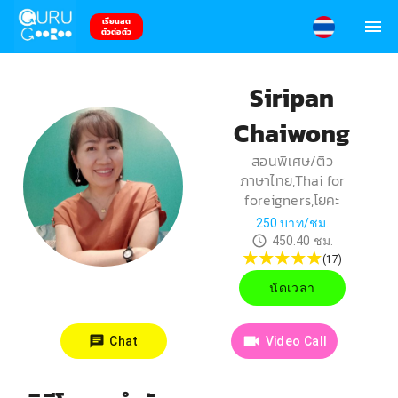
เรียนสด
ตัวต่อตัว
Siripan
Chaiwong
สอนพิเศษ/ติว
ภาษาไทย,Thai for
foreigners,โยคะ
250
บาท/ชม.
450.40
ชม.
(
17
)
นัดเวลา
Chat
Video Call