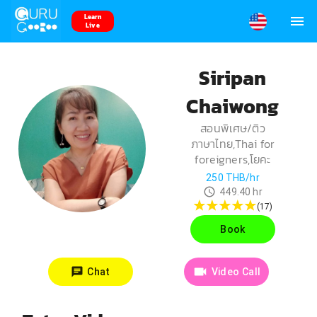
Learn
Live
Siripan
Chaiwong
สอนพิเศษ/ติว
ภาษาไทย,Thai for
foreigners,โยคะ
250
THB/hr
449.40
hr
(
17
)
Book
Chat
Video Call