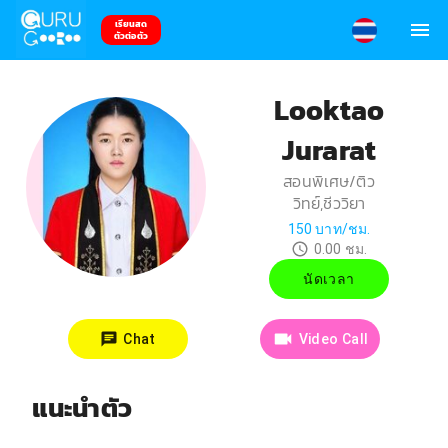
เรียนสด
ตัวต่อตัว
Looktao
Jurarat
สอนพิเศษ/ติว
วิทย์,ชีววิยา
150
บาท/ชม.
0.00
ชม.
นัดเวลา
Chat
Video Call
แนะนำตัว