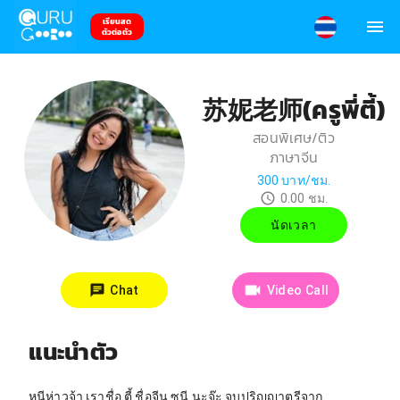
เรียนสด
ตัวต่อตัว
苏妮老师(ครูพี่ตี้)​
สอนพิเศษ/ติว
ภาษาจีน
300
บาท/ชม.
0.00
ชม.
นัดเวลา
Chat
Video Call
แนะนำตัว
หนีห่าวจ้า เราชื่อ​ ตี้​ ชื่อจีน​ ซูนี​ นะจ๊ะ จบปริญญาตรี​จาก