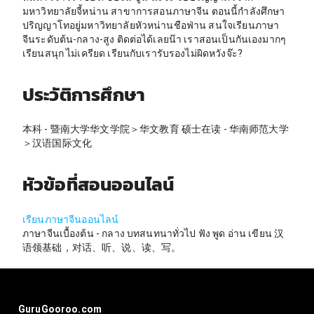
มหาวิทยาลัย​จี้หน่าน​ สาขาการสอนภาษาจีน​ ตอนนี้กำลังศึกษา​
ปริญญา​โทอยู่มหาวิทยาลัย​หัวหน่านชือฟ่าน สนใจเรียนภาษา
จีนระดับ​ต้น-กลาง-ส​ูง​ ติดต่อได้เลยน๊า​ เราสอนเป็นกันเองมากๆ​
เรียนสนุก​ ไม่เครียด​ เรียนกับเรารับรองไม่ผิดหวังจ๊ะ​?
ประวัติการศึกษา
本科 - 暨南大学华文学院＞华文教育 硕士在读 - 华南师范大学
＞汉语国际文化
หัวข้อที่สอนออนไลน์
เรียนภาษาจีนออนไลน์
ภาษาจีนเบื้องต้น​ ​- กลาง บทสนทนา​ทั่วไป​ ฟัง​ พูด​ อ่าน​ เขียน 汉
语领基础，对话、听、说、读、写。
GuruGooroo.com