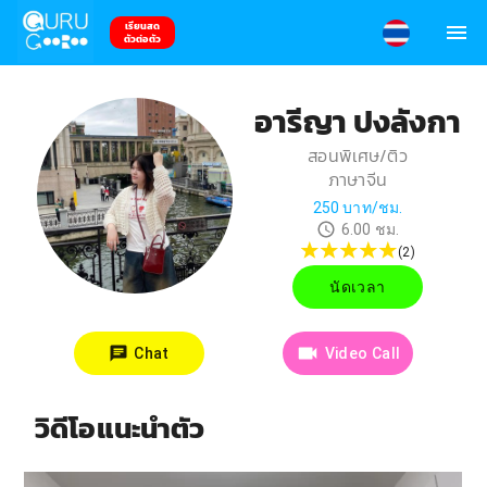
เรียนสด
ตัวต่อตัว
อารีญา ปงลังกา
สอนพิเศษ/ติว
ภาษาจีน
250
บาท/ชม.
6.00
ชม.
(
2
)
นัดเวลา
Chat
Video Call
วิดีโอแนะนำตัว