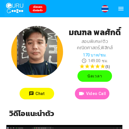
เรียนสด
ตัวต่อตัว
มณฑล พลศักดิ์
สอนพิเศษ/ติว
คณิตศาสตร์,ฟิสิกส์
170
บาท/ชม.
149.00
ชม.
(
5
)
นัดเวลา
Chat
Video Call
วิดีโอแนะนำตัว