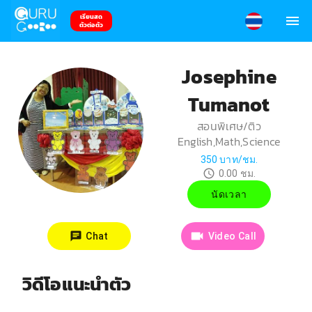
เรียนสด
ตัวต่อตัว
Josephine
Tumanot
สอนพิเศษ/ติว
English,Math,Science
350
บาท/ชม.
0.00
ชม.
นัดเวลา
Chat
Video Call
วิดีโอแนะนำตัว