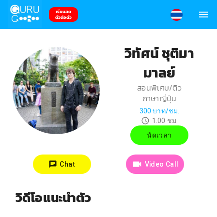
เรียนสด
ตัวต่อตัว
วิทัศน์ ชุติมา
มาลย์
สอนพิเศษ/ติว
ภาษาญี่ปุ่น
300
บาท/ชม.
1.00
ชม.
นัดเวลา
Chat
Video Call
วิดีโอแนะนำตัว