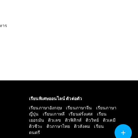
 หาร
เรียนพิเศษออนไลน์ ตัวต่อตัว
เรียนภาษาอังกฤษ
เรียนภาษาจีน
เรียนภาษา
ญี่ปุ่น
เรียนเกาหลี
เรียนฝรั่งเศส
เรียน
เยอรมัน
ติวเลข
ติวฟิสิกส์
ติววิทย์
ติวเคมี
ติวชีวะ
ติวภาษาไทย
ติวสังคม
เรียน
ดนตรี