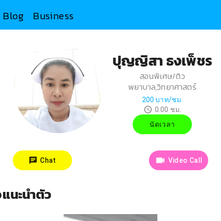
Blog
Business
ปุญญิสา ธงเพ็ชร
สอนพิเศษ/ติว
พยาบาล,วิทยาศาสตร์
200
บาท/ชม.
0.00
ชม.
นัดเวลา
Chat
Video Call
โอแนะนำตัว