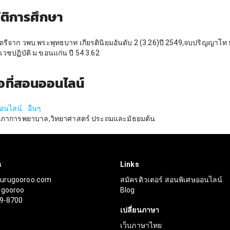
ัติการศึกษา
รีจาก วพบ.พระพุทธบาท เกียรตินิยมอันดับ 2 (3.26)ปี 2549,จบปริญญาโท
วชปฏิบัติ ม.ขอนแก่น ปี 54 3.62
้อที่สอนออนไลน์
ออนไลน์
อื่นๆ
สภาการพยาบาล,วิทยาศาสตร์ ประถมและมัธยมต้น
s
Links
urugooroo.com
สมัครติวเตอร์ สอนพิเศษออนไลน์
ugooroo
Blog
99-8700
เปลี่ยนภาษา
r
เว็บภาษาไทย