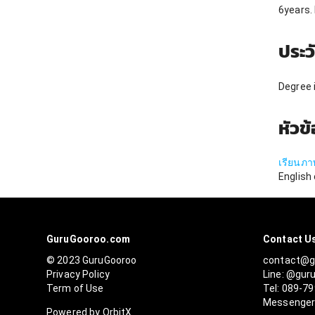
6years. 
ประว
Degree i
หัวข
เรียนภา
English
GuruGooroo.com
Contact U
© 2023 GuruGooroo
contact@g
Privacy Policy
Line: @gur
Term of Use
Tel: 089-7
Messenge
Powered by OrbitX