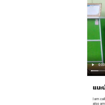
แนะน
I am ca
also am 