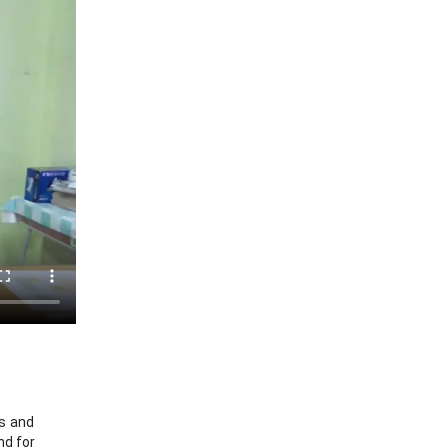
s and
nd for