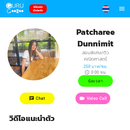
เรียนสด
ตัวต่อตัว
Patcharee
Dunnimit
สอนพิเศษ/ติว
คณิตศาสตร์
250
บาท/ชม.
0.00
ชม.
นัดเวลา
Chat
Video Call
วิดีโอแนะนำตัว