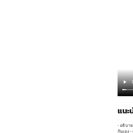
แนะน
- อธิบา
กันเอง 