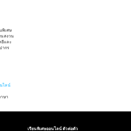
นพิเศษ
ียนสงวน
ลยีและ
ิลปากร
อนไลน์
ภาษา
เรียนพิเศษออนไลน์ ตัวต่อตัว