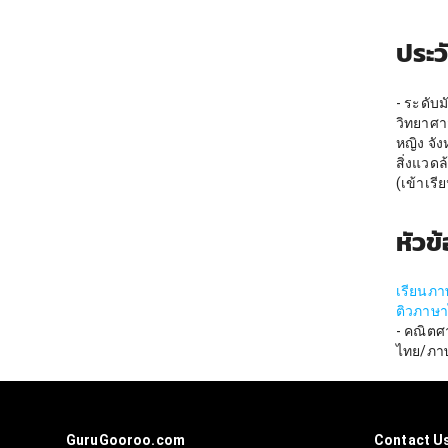
ประว
- ระดับ
วิทยาศา
หญิง จั
สิ่งแวดล
(เข้าเรี
หัวข
เรียนภา
ติวภาษ
- คณิตศ
ไทย/ภาษ
GuruGooroo.com
Contact U