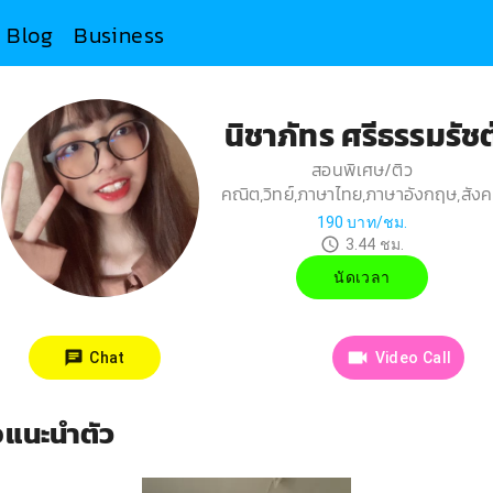
Blog
Business
นิชาภัทร ศรีธรรมรัชต
สอนพิเศษ/ติว
คณิต,วิทย์,ภาษาไทย,ภาษาอังกฤษ,สัง
190
บาท/ชม.
3.44
ชม.
นัดเวลา
Chat
Video Call
โอแนะนำตัว