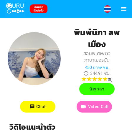
เรียนสด
ตัวต่อตัว
พิมพ์นิภา ลพ
เมือง
สอนพิเศษ/ติว
ภาษาเยอรมัน
450
บาท/ชม.
344.91
ชม.
(
8
)
นัดเวลา
Chat
Video Call
วิดีโอแนะนำตัว