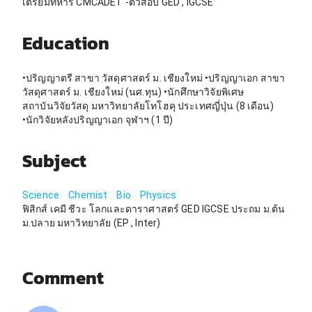
เตรียมทหาร CMCADET -ติวสอบ GED , IGCSE
Education
•ปริญญาตรี สาขา วัสดุศาสตร์ ม. เชียงใหม่ •ปริญญาเอก สาขา
วัสดุศาสตร์ ม. เชียงใหม่ (นศ.ทุน) •นักศึกษาวิจัยพิเศษ
สถาบันวิจัยวัสดุ มหาวิทยาลัยโทโฮคุ ประเทศญี่ปุ่น (8 เดือน)
•นักวิจัยหลังปริญญาเอก จุฬาฯ (1 ปี)
Subject
Science
Chemist
Bio
Physics
ฟิสิกส์ เคมี ชีวะ โลกและดาราศาสตร์ GED IGCSE ประถม ม.ต้น
ม.ปลาย มหาวิทยาลัย (EP , Inter)
Comment