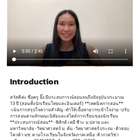
Introduction
สวัสดีค่ะ ชื่อครู อิ๊ง มีประสบการณ์สอนจนถึงปัจจุบันประมาณ
13 ปี (สอนทั้งนักเรียนไทยและอินเตอร์) **เทคนิคการสอน**
-เน้นการสรุปใจความสำคัญ -ทำให้เนื้อหายากๆเข้าใจง่าย -ปรับ
การสอนตามลักษณะนิสัยและสไตล์การเรียนของนักเรียน
**ประสบการณ์สอน** -ฟิสิกส์ เคมี ชีวะ ม.ปลาย และ
มหาวิทยาลัย -วิทยาศาสตร์ ม. ต้น -วิทยาศาสตร์ประถม -ติวสอบ
โควต้า มช. ตามโรงเรียนในจังหวัดภาคเหนือ -ติวกวดวิชา