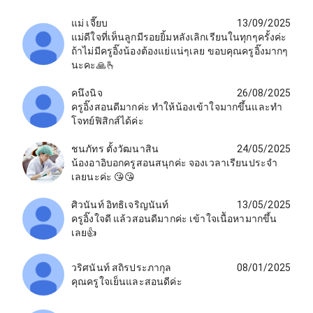
แม่ เจี๊ยบ
13/09/2025
แม่ดีใจที่เห็นลูกมีรอยยิ้มหลังเลิกเรียนในทุกๆครั้งค่ะ
ถ้าไม่มีครูอิ๊งน้องต้องแย่แน่ๆเลย ขอบคุณครูอิ๊งมากๆ
นะคะ🙏🫰
คนึงนิจ
26/08/2025
ครูอิ๊งสอนดีมากค่ะ ทำให้น้องเข้าใจมากขึ้นและทำ
โจทย์ฟิสิกส์ได้ค่ะ
ชนภัทร ตั้งวัฒนาสิน
24/05/2025
น้องอาอิบอกครูสอนสนุกค่ะ จองเวลาเรียนประจำ
เลยนะค่ะ 😘😘
ศิวนันท์ อิทธิเจริญนันท์
13/05/2025
ครูอิ๊งใจดี แล้วสอนดีมากค่ะ เข้าใจเนืัอหามากขึ้น
เลย👍
วริศนันท์ สถิรประภากุล
08/01/2025
คุณครูใจเย็นและสอนดีค่ะ