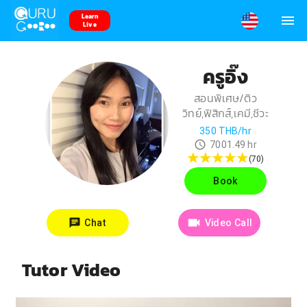
Learn
Live
ครูอิ๊ง
สอนพิเศษ/ติว
วิทย์,ฟิสิกส์,เคมี,ชีวะ
350
THB/hr
7001.49
hr
(
70
)
Book
Chat
Video Call
Tutor Video