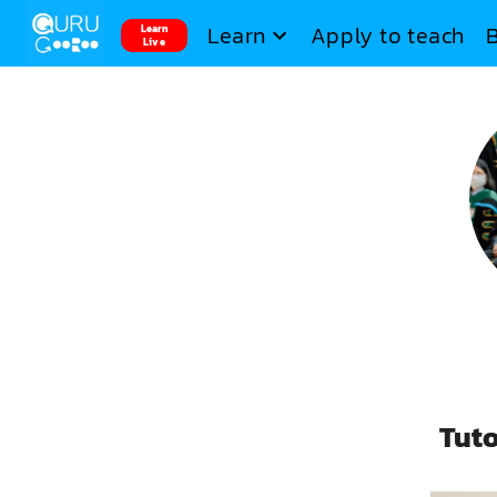
Learn
Apply to teach
Learn
Live
Tut