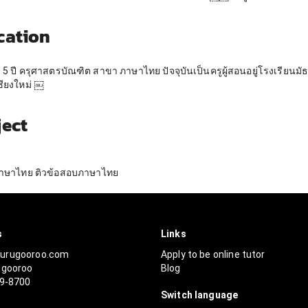
cation
ร 5 ปี ครุศาสตรบัณฑิต สาขา ภาษาไทย ปัจจุบันเป็นครูผู้สอนอยู่โรงเรียนม
ชียงใหม่ ￼
ject
ภาษาไทย ติวข้อสอบภาษาไทย
s
Links
urugooroo.com
Apply to be online tutor
ugooroo
Blog
99-8700
Switch language
r