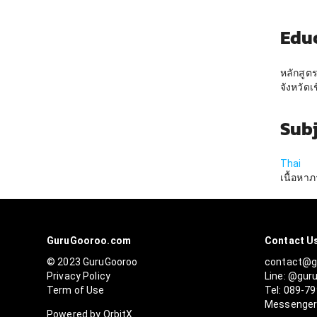
Edu
หลักสูต
จังหวัดเ
Sub
Thai
เนื้อหา
GuruGooroo.com
Contact U
© 2023 GuruGooroo
contact@g
Privacy Policy
Line: @gur
Term of Use
Tel: 089-7
Messenge
Powered by OrbitX