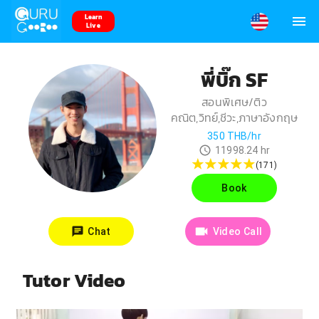
Learn
Live
พี่บิ๊ก SF
สอนพิเศษ/ติว
คณิต,วิทย์,ชีวะ,ภาษาอังกฤษ
350
THB/hr
11998.24
hr
(
171
)
Book
Chat
Video Call
Tutor Video