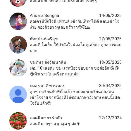
สอนสนุกมากกค่ะ ไม่เครียดเลย เริสๆๆ
Arisara Songna
14/06/2025
คุณครูพี่บิ๊กใจดี เฟรนลี่ เข้ากับเด็กๆได้ดี สอนเข้าใจ
ง่าย จองคิวยาวๆเลยคร้าาา😊🥰🙏
พัทธนันท์ ศรีสุข
27/05/2025
สอนดี ใจเย็น ให้กำลังใจน้อง ไม่ดุเลยค่ะ ลูกสาวชอบ
มาก
ชนภัทร ตั้งวัฒนาสิน
18/05/2025
เต็ม 10 เลยค่ะ ชม.เเรกน้องชอบมาก ขอต่ออีก 😘😘
😘หัวเราะไม่เครียด สนุกค่ะ
กมลธชาติ พานทอง
30/04/2025
ลูกชายเรียนกับพี่บิ๊กแล้วชอบคะ ขอเรียนต่อสอน
เข้าใจง่าย จากน้องที่ไม่ชอบภาษาอังกฤษ ตอนนี้เปิด
ใจรับแล้ว😊
เณศพิฌายา รักตัว
22/12/2024
สอนดีมากๆๆ สนุกสุด ๆ ค่ะ ❣️