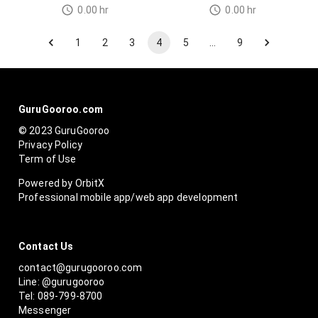
0.00
hr
0.00
hr
1
2
3
4
5
…
9
GuruGooroo.com
© 2023 GuruGooroo
Privacy Policy
Term of Use
Powered by OrbitX
Professional mobile app/web app development
Contact Us
contact@gurugooroo.com
Line: @gurugooroo
Tel: 089-799-8700
Messenger