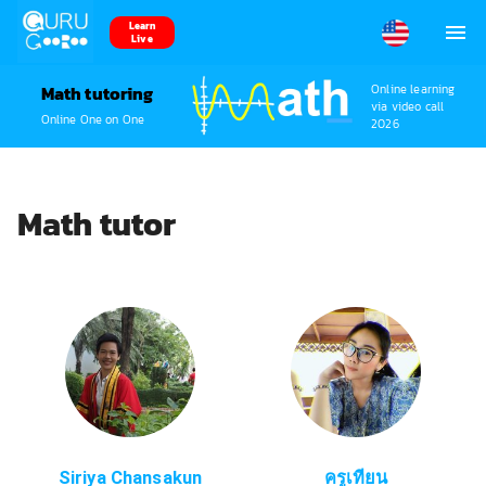
Learn
Live
Online learning
Math tutoring
via video call
Online One on One
2026
Math tutor
Siriya Chansakun
ครูเทียน